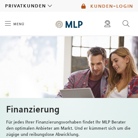
MLP
privatkunden
kunden-login
menü
Inhalt
diese website durchsuchen
mlp berater finden
Finanzierung
Für jedes Ihrer Finanzierungsvorhaben findet Ihr MLP Berater
den optimalen Anbieter am Markt. Und er kümmert sich um die
zügige und reibungslose Abwicklung.