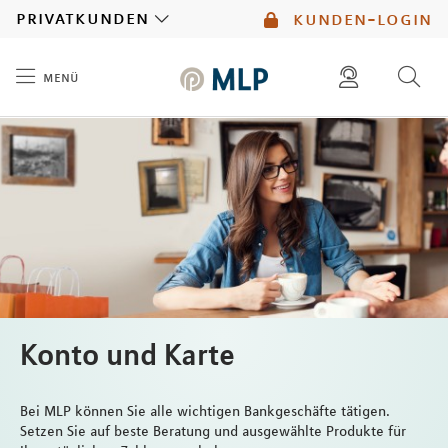
MLP
privatkunden
kunden-login
menü
Inhalt
diese website durchsuchen
mlp berater finden
Konto und Karte
Bei MLP können Sie alle wichtigen Bankgeschäfte tätigen.
Setzen Sie auf beste Beratung und ausgewählte Produkte für