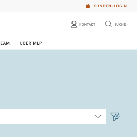
KUNDEN-LOGIN
kontakt
suche
diese website durchsuchen
team
über mlp
mlp berater finden