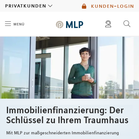
MLP
privatkunden
kunden-login
menü
Inhalt
diese website durchsuchen
mlp berater finden
Immobilienfinanzierung: Der
Schlüssel zu Ihrem Traumhaus
Mit MLP zur maßgeschneiderten Immobilienfinanzierung