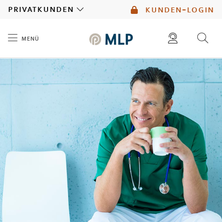
MLP
privatkunden
kunden-login
menü
Inhalt
diese website durchsuchen
mlp berater finden