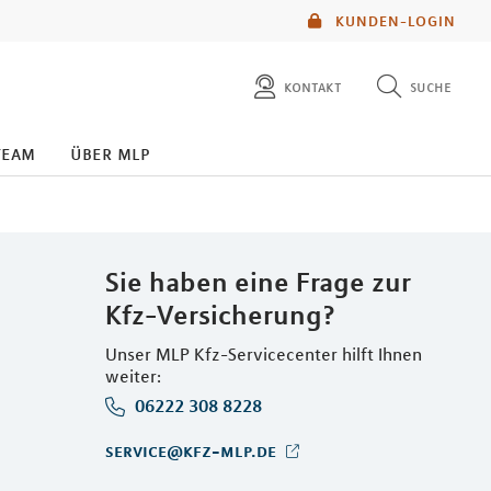
KUNDEN-LOGIN
kontakt
suche
diese website durchsuchen
team
über mlp
mlp berater finden
Sie haben eine Frage zur
Kfz-Versicherung?
Unser MLP Kfz-Servicecenter hilft Ihnen
weiter:
06222 308 8228
service@kfz-mlp.de