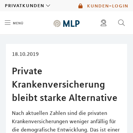
MLP
privatkunden
kunden-login
menü
Inhalt
diese website durchsuchen
mlp berater finden
18.10.2019
Private
Krankenversicherung
bleibt starke Alternative
Nach aktuellen Zahlen sind die privaten
Krankenversicherungen weniger anfällig für
die demografische Entwicklung. Das ist einer