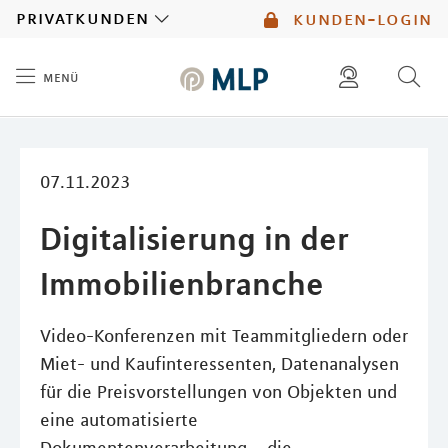
MLP
privatkunden
kunden-login
menü
Inhalt
diese website durchsuchen
mlp berater finden
07.11.2023
Digitalisierung in der
Immobilienbranche
Video-Konferenzen mit Teammitgliedern oder
Miet- und Kaufinteressenten, Datenanalysen
für die Preisvorstellungen von Objekten und
eine automatisierte